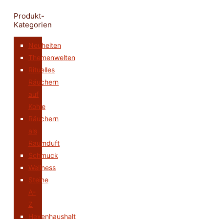
Produkt-
Kategorien
Neuheiten
Themenwelten
Rituelles
Räuchern
auf
Kohle
Räuchern
als
Raumduft
Schmuck
Wellness
Steine
A-
Z
Hexenhaushalt