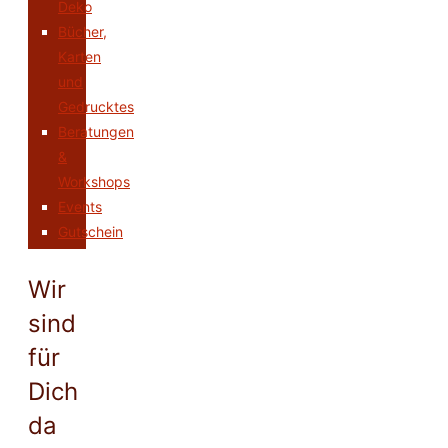
Deko
Bücher,
Karten
und
Gedrucktes
Beratungen
&
Workshops
Events
Gutschein
Wir
sind
für
Dich
da