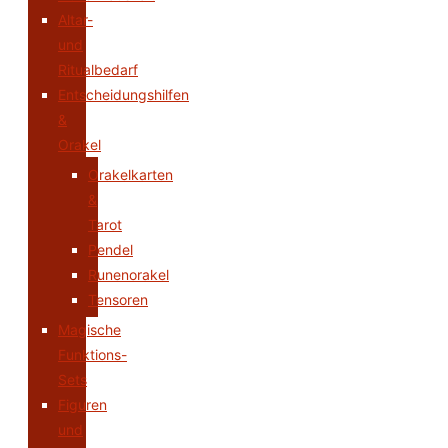
Altar-
und
Ritualbedarf
Entscheidungshilfen
&
Orakel
Orakelkarten
&
Tarot
Pendel
Runenorakel
Tensoren
Magische
Funktions-
Sets
Figuren
und