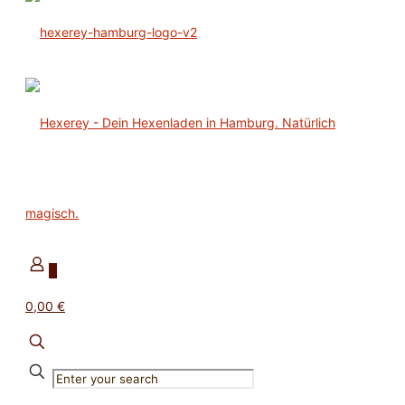
0
0,00 €
✕