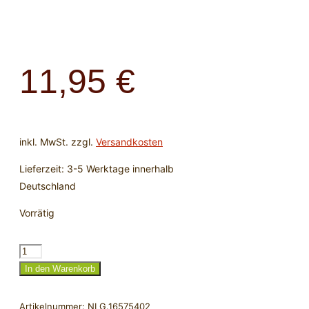
11,95
€
inkl. MwSt.
zzgl.
Versandkosten
Lieferzeit:
3-5 Werktage innerhalb
Deutschland
Vorrätig
Schraubpendel
Novum,
In den Warenkorb
Messing
poliert
Artikelnummer:
NLG.16575402