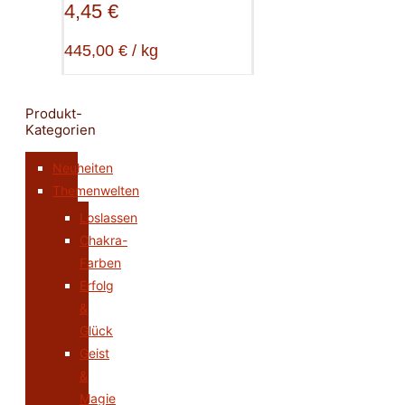
4,45
€
445,00
€
/
kg
Produkt-
Kategorien
Neuheiten
Themenwelten
Loslassen
Chakra-
Farben
Erfolg
&
Glück
Geist
&
Magie