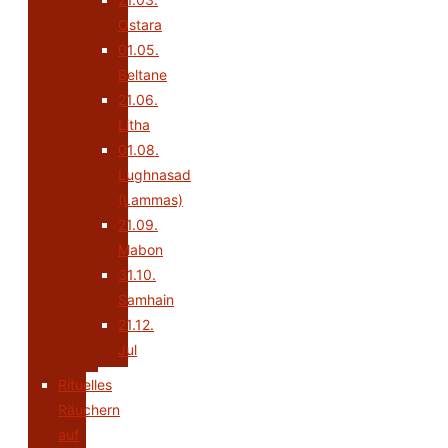
Ostara
01.05.
Beltane
21.06.
Litha
01.08.
Lughnasad
(Lammas)
21.09.
Mabon
31.10.
Samhain
21.12.
Jul
Rituelles
Räuchern
auf