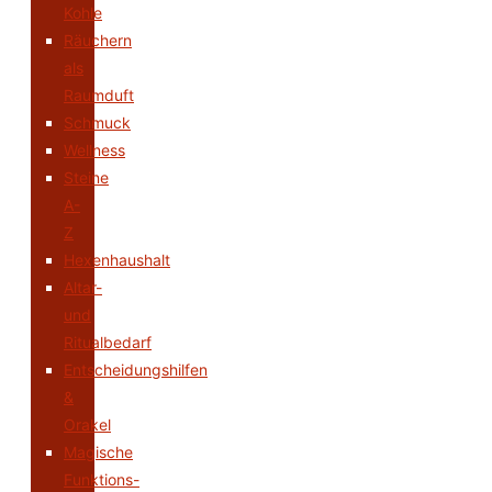
Kohle
Räuchern
als
Raumduft
Schmuck
Wellness
Steine
A-
Z
Hexenhaushalt
Altar-
und
Ritualbedarf
Entscheidungshilfen
&
Orakel
Magische
Funktions-