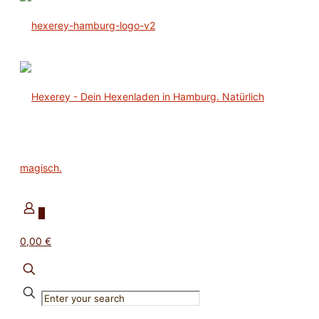
0
0,00 €
✕