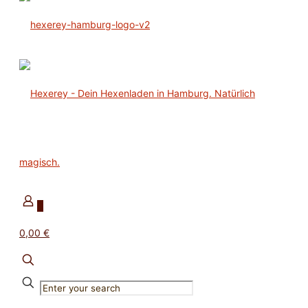
0
0,00 €
✕