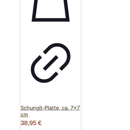
Schungit-Platte, ca. 7×7
cm
38,95
€