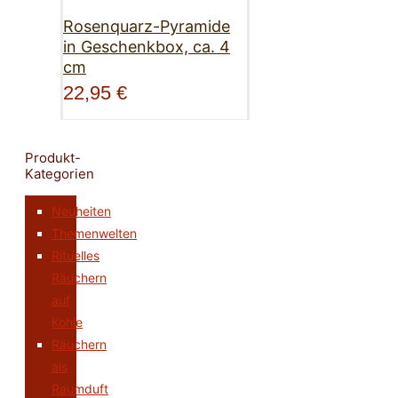
Rosenquarz-Pyramide
in Geschenkbox, ca. 4
cm
22,95
€
Produkt-
Kategorien
Neuheiten
Themenwelten
Rituelles
Räuchern
auf
Kohle
Räuchern
als
Raumduft