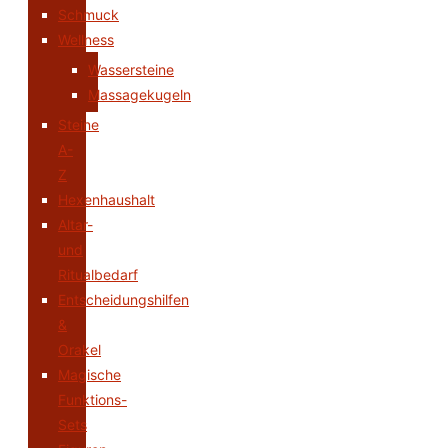
Schmuck
Wellness
Wassersteine
Massagekugeln
Steine
A-
Z
Hexenhaushalt
Altar-
und
Ritualbedarf
Entscheidungshilfen
&
Orakel
Magische
Funktions-
Sets