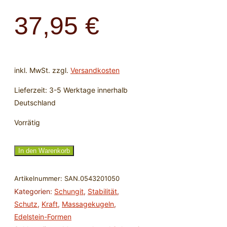
37,95
€
inkl. MwSt.
zzgl.
Versandkosten
Lieferzeit:
3-5 Werktage innerhalb
Deutschland
Vorrätig
Massagekugel
In den Warenkorb
Schungit
-
Artikelnummer:
SAN.0543201050
50
Kategorien:
Schungit
,
Stabilität
,
mm
Schutz
,
Kraft
,
Massagekugeln
,
Menge
Edelstein-Formen