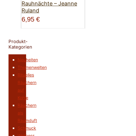
Rauhnächte – Jeanne
Ruland
6,95
€
Produkt-
Kategorien
Neuheiten
Themenwelten
Rituelles
Räuchern
auf
Kohle
Räuchern
als
Raumduft
Schmuck
Wellness