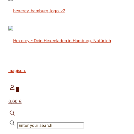
0
0,00 €
✕