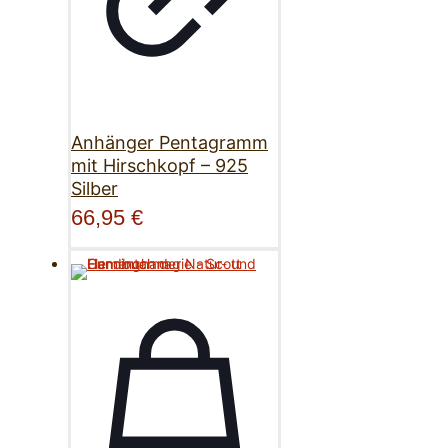
Anhänger Pentagramm
mit Hirschkopf – 925
Silber
66,95
€