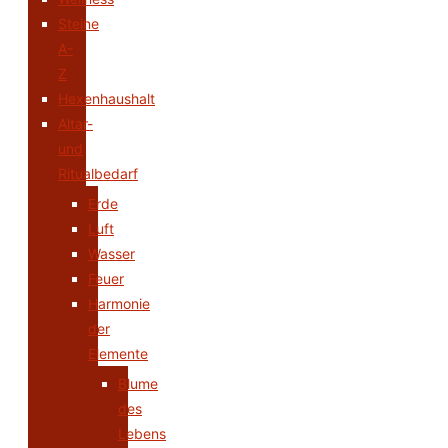
Steine
A-
Z
Hexenhaushalt
Altar-
und
Ritualbedarf
Erde
Luft
Wasser
Feuer
Harmonie
der
Elemente
Blume
des
Lebens