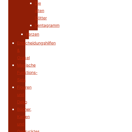
Die
alten
Götter
Pentagramm
Kerzen
Entscheidungshilfen
&
Orakel
Magische
Funktions-
Sets
Figuren
und
Deko
Bücher,
Karten
und
Gedrucktes