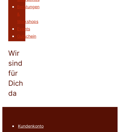
Beratungen
&
Workshops
Events
Gutschein
Wir
sind
für
Dich
da
Kundenkonto