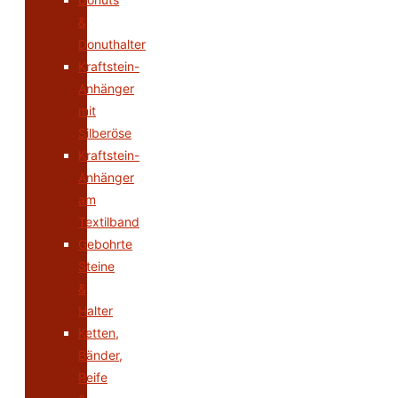
&
Donuthalter
Kraftstein-
Anhänger
mit
Silberöse
Kraftstein-
Anhänger
am
Textilband
Gebohrte
Steine
&
Halter
Ketten,
Bänder,
Reife