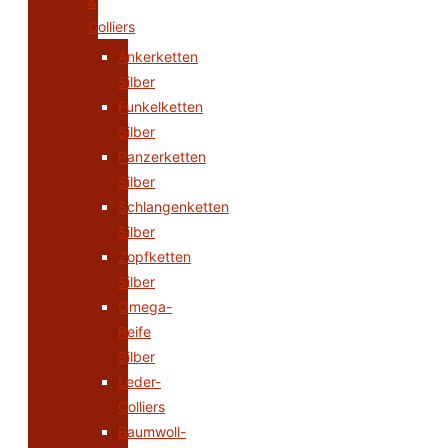
&
Colliers
Ankerketten
Silber
Funkelketten
Silber
Panzerketten
Silber
Schlangenketten
Silber
Zopfketten
Silber
Omega-
Reife
Silber
Leder-
Colliers
Baumwoll-