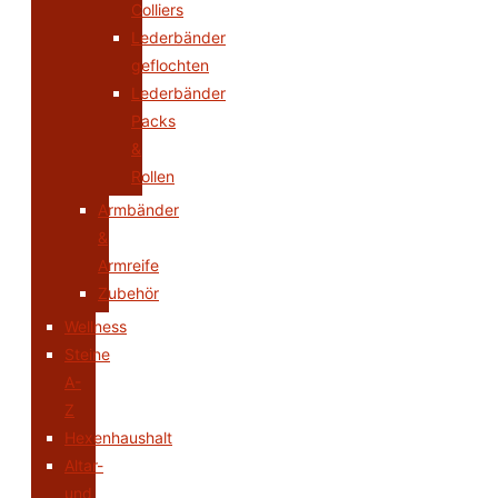
Colliers
Lederbänder
geflochten
Lederbänder
Packs
&
Rollen
Armbänder
&
Armreife
Zubehör
Wellness
Steine
A-
Z
Hexenhaushalt
Altar-
und