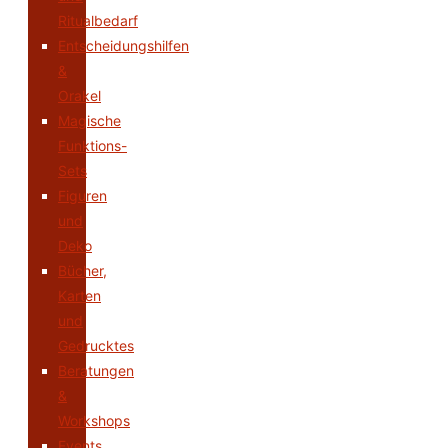
Ritualbedarf
Entscheidungshilfen
&
Orakel
Magische
Funktions-
Sets
Figuren
und
Deko
Bücher,
Karten
und
Gedrucktes
Beratungen
&
Workshops
Events