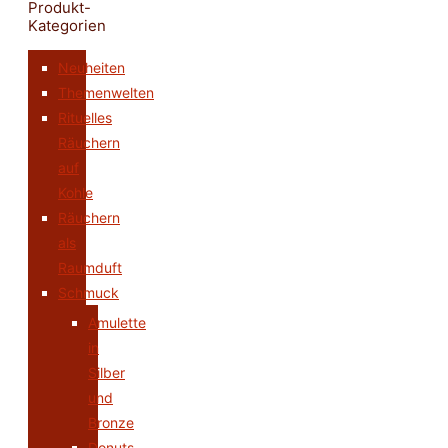
Produkt-
Kategorien
Neuheiten
Themenwelten
Rituelles
Räuchern
auf
Kohle
Räuchern
als
Raumduft
Schmuck
Amulette
in
Silber
und
Bronze
Donuts