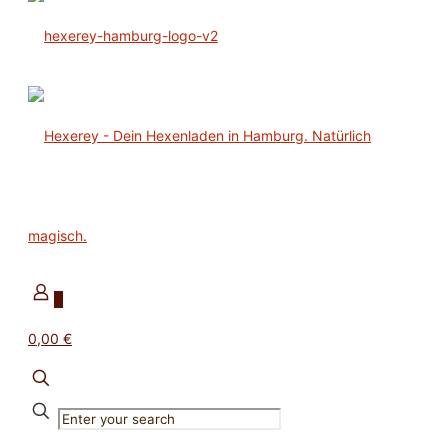
0
0,00 €
✕