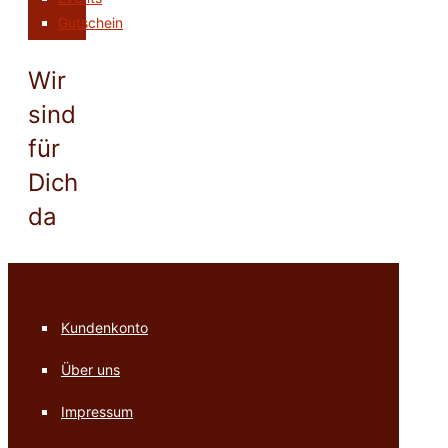
Gutschein
Wir
sind
für
Dich
da
Kundenkonto
Über uns
Impressum