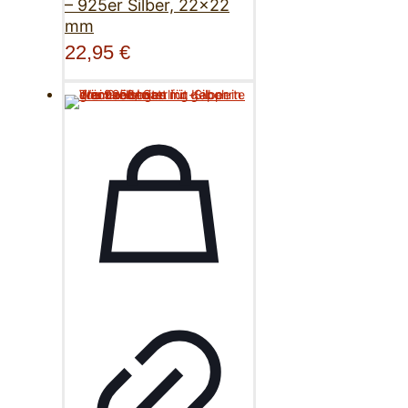
– 925er Silber, 22×22
mm
22,95
€