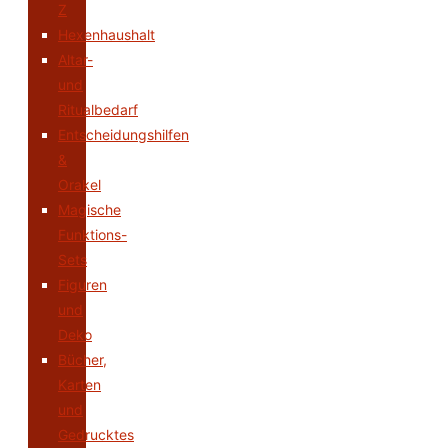
Z
Hexenhaushalt
Altar-
und
Ritualbedarf
Entscheidungshilfen
&
Orakel
Magische
Funktions-
Sets
Figuren
und
Deko
Bücher,
Karten
und
Gedrucktes