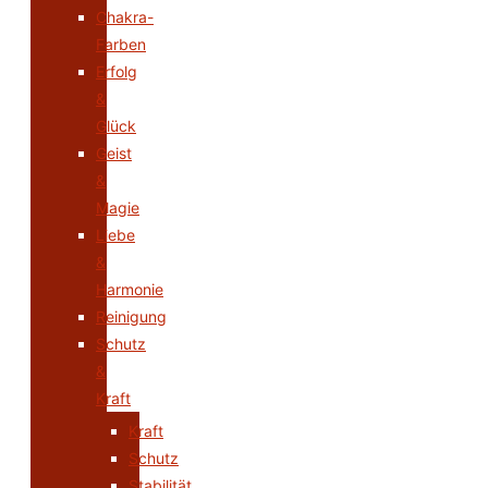
Chakra-
Farben
Erfolg
&
Glück
Geist
&
Magie
Liebe
&
Harmonie
Reinigung
Schutz
&
Kraft
Kraft
Schutz
Stabilität