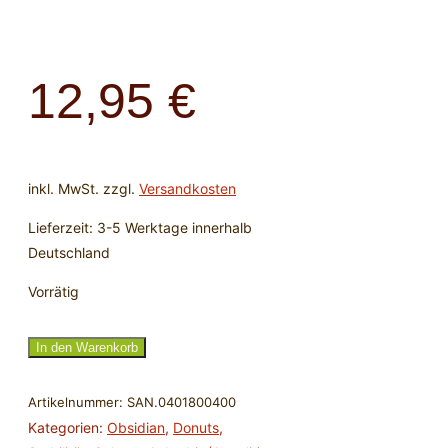
12,95
€
inkl. MwSt.
zzgl.
Versandkosten
Lieferzeit:
3-5 Werktage innerhalb
Deutschland
Vorrätig
Anhydrit
In den Warenkorb
(Angelit)
Donut
Artikelnummer:
SAN.0401800400
40
Kategorien:
Obsidian
,
Donuts
,
mm