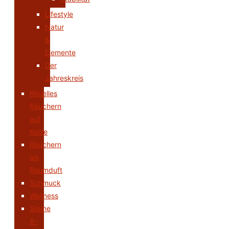
Lifestyle
Natur
&
Elemente
Der
Jahreskreis
Rituelles
Räuchern
auf
Kohle
Räuchern
als
Raumduft
Schmuck
Wellness
Steine
A-