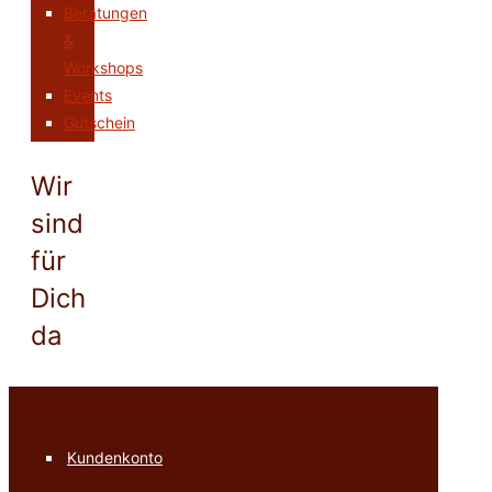
Beratungen
&
Workshops
Events
Gutschein
Wir
sind
für
Dich
da
Kundenkonto