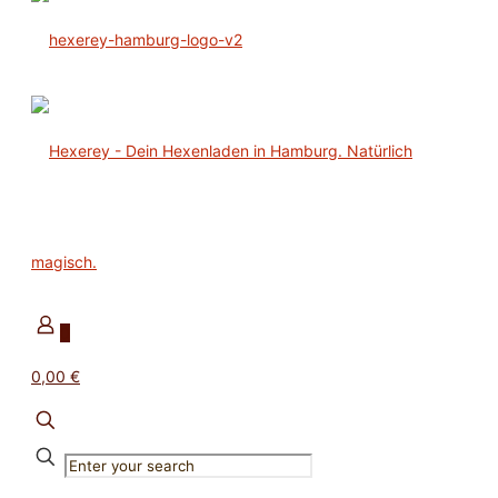
0
0,00 €
✕