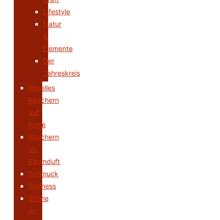
Lifestyle
Natur
&
Elemente
Der
Jahreskreis
Rituelles
Räuchern
auf
Kohle
Räuchern
als
Raumduft
Schmuck
Wellness
Steine
A-