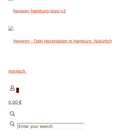
0
0,00 €
✕