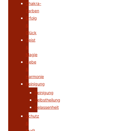
Chakra-
Farben
Erfolg
&
Glück
Geist
&
Magie
Liebe
&
Harmonie
Reinigung
Reinigung
Selbstheilung
Gelassenheit
Schutz
&
Kraft