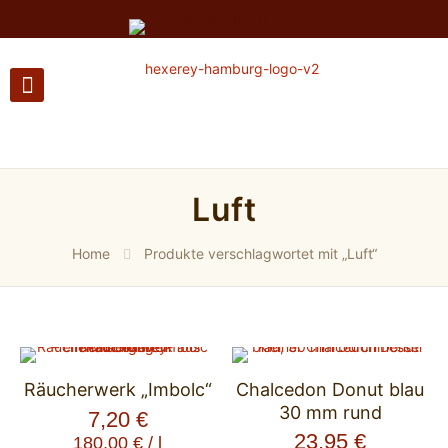
Luft
Home
Produkte verschlagwortet mit „Luft“
Räucherwerk „Imbolc“
Chalcedon Donut blau
30 mm rund
7,20
€
23,95
€
180,00
€
/
l