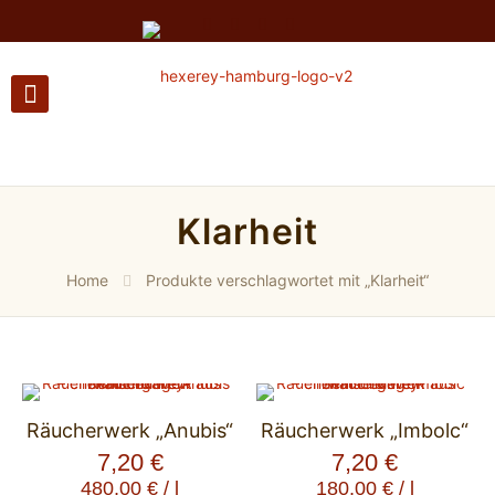
Klarheit
Home
Produkte verschlagwortet mit „Klarheit“
Räucherwerk „Anubis“
Räucherwerk „Imbolc“
7,20
€
7,20
€
480,00
€
/
l
180,00
€
/
l