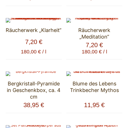
Räucherwerk „Klarheit“
Räucherwerk
„Meditation“
7,20
€
7,20
€
180,00
€
/
l
180,00
€
/
l
Bergkristall-Pyramide
Blume des Lebens
in Geschenkbox, ca. 4
Trinkbecher Mythos
cm
38,95
€
11,95
€