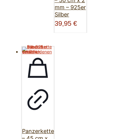
– 50 cm x 2
mm – 925er
Silber
39,95
€
Panzerkette
– 45 cm x