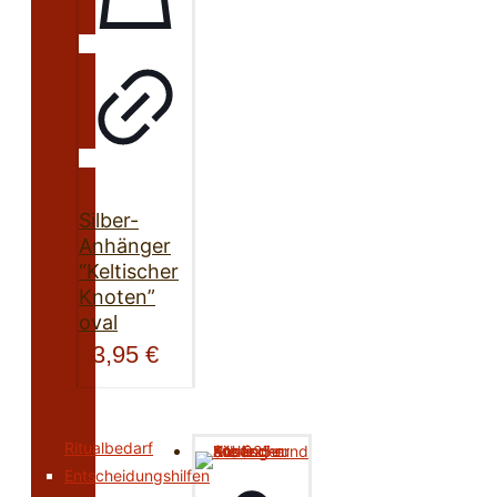
Silber-
Anhänger
“Keltischer
Knoten”
oval
23,95
€
Ritualbedarf
Entscheidungshilfen