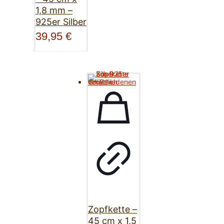
1,8 mm –
925er Silber
39,95
€
Zopfkette –
45 cm x 1,5