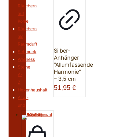
Räuchern
auf
Kohle
Räuchern
als
Raumduft
Silber-
Schmuck
Anhänger
Wellness
“Allumfassende
Steine
Harmonie”
A-
– 3,5 cm
Z
51,95
€
Hexenhaushalt
Altar-
und