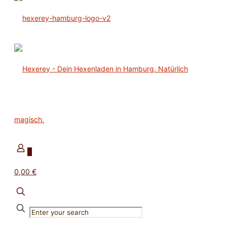
0
0,00 €
✕