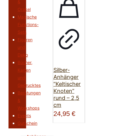
&
Orakel
Magische
Funktions-
Sets
Figuren
und
Deko
Bücher,
Silber-
Karten
Anhänger
und
“Keltischer
Gedrucktes
Knoten”
Beratungen
rund – 2,5
&
cm
Workshops
24,95
€
Events
Gutschein