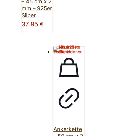
– 45 cm x 2
mm – 925er
Silber
37,95
€
Ankerkette