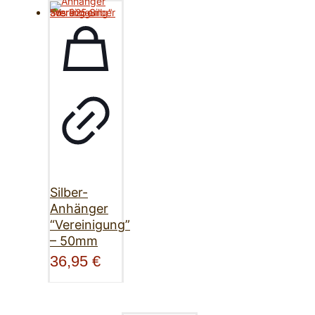
Silber-
Anhänger
“Vereinigung”
– 50mm
36,95
€