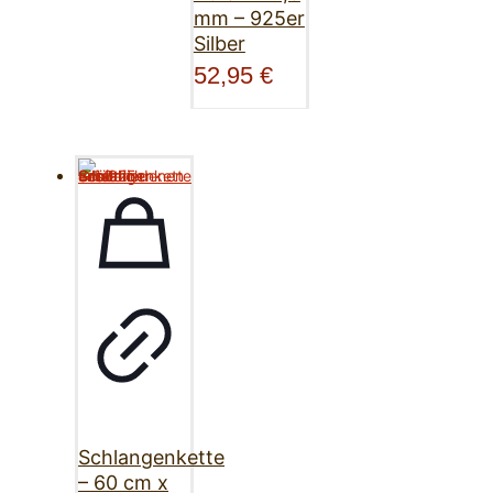
mm – 925er
Silber
52,95
€
Schlangenkette
– 60 cm x