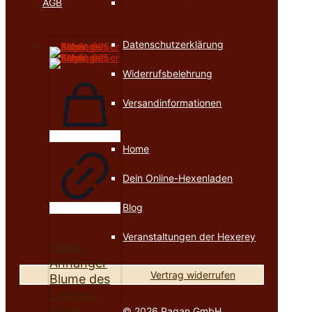
AGB
Datenschutzerklärung
Widerrufsbelehrung
Versandinformationen
Home
Dein Online-Hexenladen
Blog
Veranstaltungen der Hexerey
Silber-
Anhänger
Vertrag widerrufen
Blume des
Lebens –
Kugel
© 2026 Pagan GmbH.