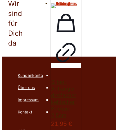
Wir
sind
für
Dich
da
Kundenkonto
Silber-
Über uns
Anhänger
dreifacher
Impressum
keltischer
Knoten –
Kontakt
2,5cm
21,95
€